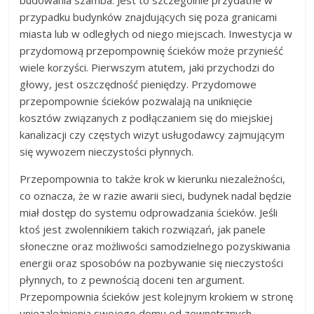
budowania szamba. Jest to szczególnie przydatne w
przypadku budynków znajdujących się poza granicami
miasta lub w odległych od niego miejscach. Inwestycja w
przydomową przepompownię ścieków może przynieść
wiele korzyści. Pierwszym atutem, jaki przychodzi do
głowy, jest oszczędność pieniędzy. Przydomowe
przepompownie ścieków pozwalają na uniknięcie
kosztów związanych z podłączaniem się do miejskiej
kanalizacji czy częstych wizyt usługodawcy zajmującym
się wywozem nieczystości płynnych.
Przepompownia to także krok w kierunku niezależności,
co oznacza, że w razie awarii sieci, budynek nadal będzie
miał dostęp do systemu odprowadzania ścieków. Jeśli
ktoś jest zwolennikiem takich rozwiązań, jak panele
słoneczne oraz możliwości samodzielnego pozyskiwania
energii oraz sposobów na pozbywanie się nieczystości
płynnych, to z pewnością doceni ten argument.
Przepompownia ścieków jest kolejnym krokiem w stronę
uniezależnienia swojego domu od zewnętrznych